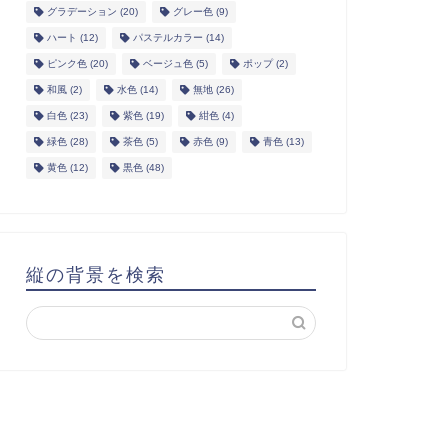
グラデーション
(20)
グレー色
(9)
ハート
(12)
パステルカラー
(14)
ピンク色
(20)
ベージュ色
(5)
ポップ
(2)
和風
(2)
水色
(14)
無地
(26)
白色
(23)
紫色
(19)
紺色
(4)
緑色
(28)
茶色
(5)
赤色
(9)
青色
(13)
黄色
(12)
黒色
(48)
縦の背景を検索