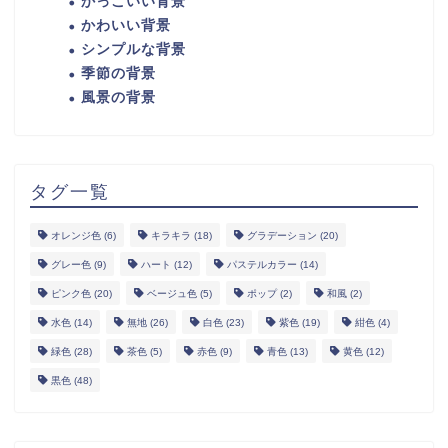
かっこいい背景
かわいい背景
シンプルな背景
季節の背景
風景の背景
タグ一覧
オレンジ色
(6)
キラキラ
(18)
グラデーション
(20)
グレー色
(9)
ハート
(12)
パステルカラー
(14)
ピンク色
(20)
ベージュ色
(5)
ポップ
(2)
和風
(2)
水色
(14)
無地
(26)
白色
(23)
紫色
(19)
紺色
(4)
緑色
(28)
茶色
(5)
赤色
(9)
青色
(13)
黄色
(12)
黒色
(48)