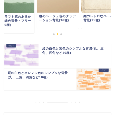
縦のベージュ色のグラデ
縦のレトロなペーパ
のクラフト感のあるか
ーション背景(36種)
背景(15種)
いい緑色背景・フリー
(10種)
縦の白色と紫色のシンプルな背景(丸、三
角、四角など10種)
縦の白色とオレンジ色のシンプルな背景
(丸、三角、四角など10種)