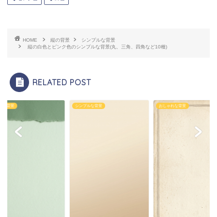
HOME
縦の背景
シンプルな背景
縦の白色とピンク色のシンプルな背景(丸、三角、四角など10種)
RELATED POST
いい背景
シンプルな背景
おしゃれな背景