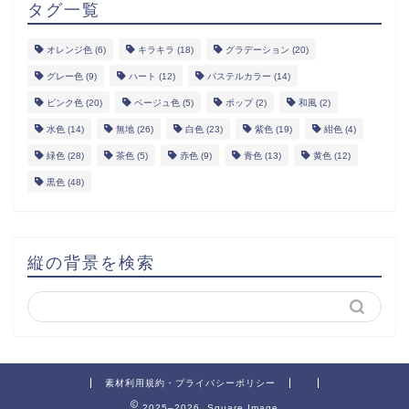
タグ一覧
オレンジ色
(6)
キラキラ
(18)
グラデーション
(20)
グレー色
(9)
ハート
(12)
パステルカラー
(14)
ピンク色
(20)
ベージュ色
(5)
ポップ
(2)
和風
(2)
水色
(14)
無地
(26)
白色
(23)
紫色
(19)
紺色
(4)
緑色
(28)
茶色
(5)
赤色
(9)
青色
(13)
黄色
(12)
黒色
(48)
縦の背景を検索
素材利用規約・プライバシーポリシー
2025–2026 Square Image