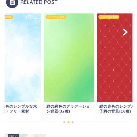
RELATED POST
プルな背景
シンプルな背景
シンプルな背景
の水色のシンプルな水
縦の緑色のグラデーショ
縦の赤色のシンプル
背景・フリー素材
ン背景(32種)
子柄の背景(16種)