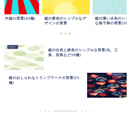
の集中線の背景(42種)
縦の黄色のシンプルなデ
縦の薄い水色のシン
ザインの背景
な格子柄の背景(16種
縦の白色と緑色のシンプルな背景(丸、三
角、四角など10種)
縦のおしゃれなトランプマークの背景(11
種)