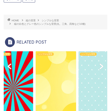
HOME
縦の背景
シンプルな背景
縦の白色とグレー色のシンプルな背景(丸、三角、四角など10種)
RELATED POST
プルな背景
シンプルな背景
シンプルな背景