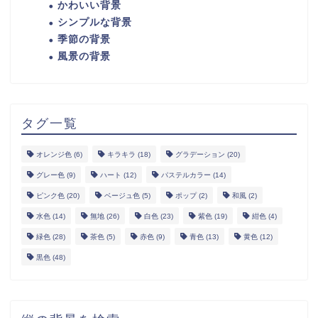
かわいい背景
シンプルな背景
季節の背景
風景の背景
タグ一覧
オレンジ色
(6)
キラキラ
(18)
グラデーション
(20)
グレー色
(9)
ハート
(12)
パステルカラー
(14)
ピンク色
(20)
ベージュ色
(5)
ポップ
(2)
和風
(2)
水色
(14)
無地
(26)
白色
(23)
紫色
(19)
紺色
(4)
緑色
(28)
茶色
(5)
赤色
(9)
青色
(13)
黄色
(12)
黒色
(48)